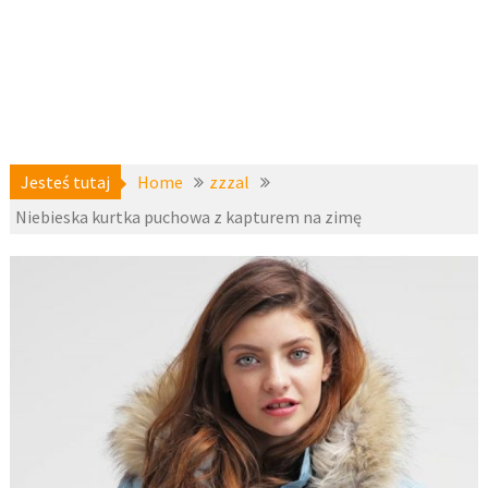
Jesteś tutaj
Home
zzzal
Niebieska kurtka puchowa z kapturem na zimę
a-
7
niedostepne
,
października
zzzal
2016
fashion4u.pl