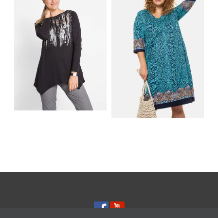
NA LATO
MUSISZ MIEĆ
SHIRT BAWEŁNIANY
Z DŁUGIMI BOKAMI I
SUKIENKA Z
CEKINAMI CZARNY
DŻERSEJU PLUS SIZE