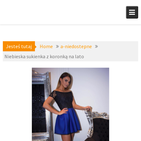
Skip
to
content
Jesteś tutaj
Home
a-niedostepne
Niebieska sukienka z koronką na lato
a-
4 lipca 2017
niedostepne
fashion4u.pl