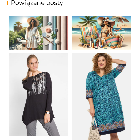
Powiązane posty
JAK STYLOWO
LETNIA MODA
PRZETRWAĆ UPALNE
PLAŻOWA: STROJE
DNI: NAJLEPSZE
KĄPIELOWE I
MATERIAŁY I KROJE
AKCESORIA, KTÓRE
NA LATO
MUSISZ MIEĆ