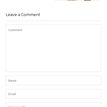
SHIRT BAWEŁNIANY
Z DŁUGIMI BOKAMI I
SUKIENKA Z
CEKINAMI CZARNY
Leave a Comment
DŻERSEJU PLUS SIZE