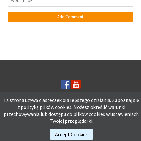
Ta strona używa ciasteczek dla lepszego działania. Zapoznaj się
z polityką plików
cookies.
Możesz określić warunki
Ta strona używa ciasteczek dla lepszego działania. Zapoznaj się z
przechowywania lub dostępu do plików cookies w ustawieniach
polityką plików
cookies.
Możesz określić warunki przechowywania lub
Twojej przeglądarki.
dostępu do plików cookies w ustawieniach Twojej przeglądarki.
Accept Cookies