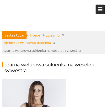
Skip
to
content
Jesteś tutaj
Home
zzjesmo
Niebieska welurowa sukienka
czarna welurowa sukienka na wesele i sylwestra
czarna welurowa sukienka na wesele i
sylwestra