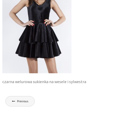
czarna welurowa sukienka na wesele i sylwestra
Nawigacja
Previous
wpisu