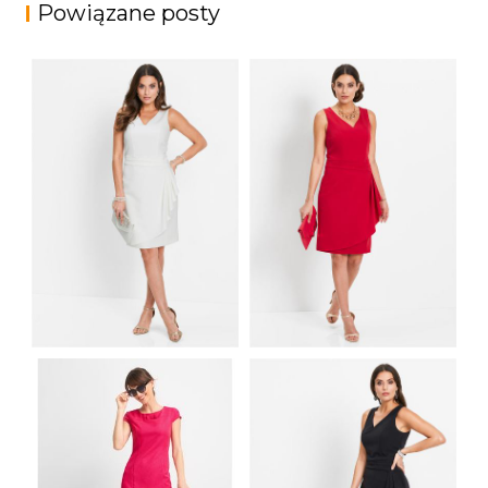
Powiązane posty
ELEGANCKA
ELEGANCKA
SUKIENKA
SUKIENKA
OŁÓWKOWA BEZ
OŁÓWKOWA BEZ
RĘKAWÓW
RĘKAWÓW BIAŁA
CZERWONA