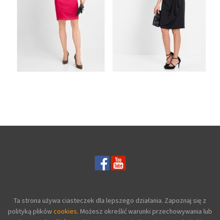
PROSTA MALINOWA
ELEGANCKA
SUKIENKA Z
SUKIENKA
KOKARDĄ NA
OŁÓWKOWA BEZ
DEKOLCIE
RĘKAWÓW CZARNA
Ta strona używa ciasteczek dla lepszego działania. Zapoznaj się z
polityką plików
cookies.
Możesz określić warunki przechowywania lub