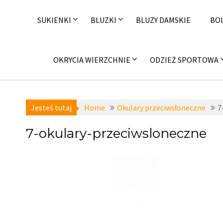
Skip
to
SUKIENKI
BLUZKI
BLUZY DAMSKIE
BO
content
OKRYCIA WIERZCHNIE
ODZIEŻ SPORTOWA
Jesteś tutaj
Home
Okulary przeciwsłoneczne
7
7-okulary-przeciwsloneczne