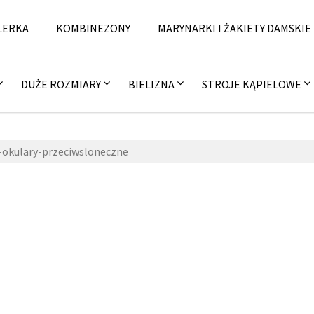
LERKA
KOMBINEZONY
MARYNARKI I ŻAKIETY DAMSKIE
DUŻE ROZMIARY
BIELIZNA
STROJE KĄPIELOWE
-okulary-przeciwsloneczne