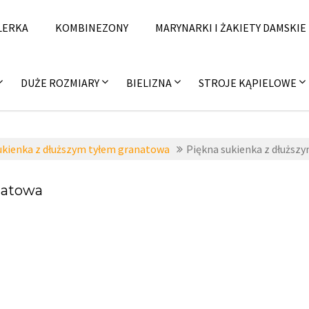
LERKA
KOMBINEZONY
MARYNARKI I ŻAKIETY DAMSKIE
DUŻE ROZMIARY
BIELIZNA
STROJE KĄPIELOWE
ukienka z dłuższym tyłem granatowa
Piękna sukienka z dłuższ
natowa