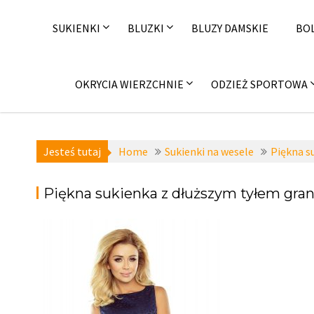
Skip
to
SUKIENKI
BLUZKI
BLUZY DAMSKIE
BO
content
OKRYCIA WIERZCHNIE
ODZIEŻ SPORTOWA
Jesteś tutaj
Home
Sukienki na wesele
Piękna s
Piękna sukienka z dłuższym tyłem gra