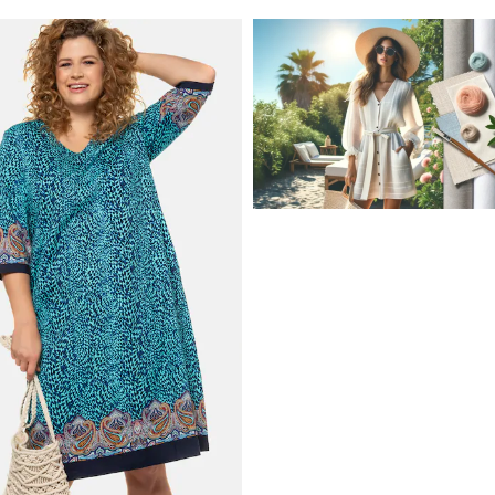
JAK STYLOWO PRZETRW
UPALNE DNI: NAJLEPSZE
MATERIAŁY I KROJE NA L