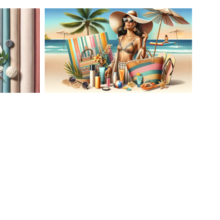
AĆ
LETNIA MODA PLAŻOWA: STROJE
KĄPIELOWE I AKCESORIA, KTÓRE
ATO
MUSISZ MIEĆ