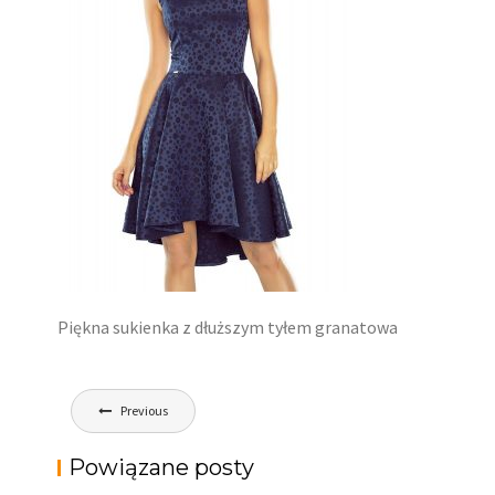
Piękna sukienka z dłuższym tyłem granatowa
Nawigacja
Previous
wpisu
Powiązane posty