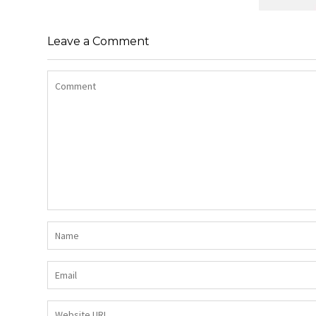
SHIRT BAWEŁNIANY Z DŁUGIMI
BOKAMI I CEKINAMI CZARNY
Leave a Comment
SUKIENK