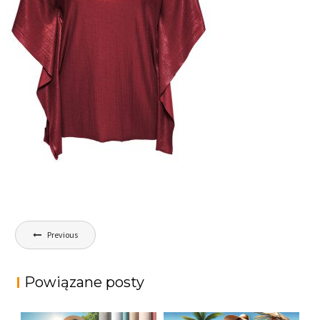
Nawigacja
Previous
wpisu
Powiązane posty