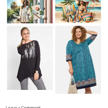
JAK STYLOWO
LETNIA MODA
PRZETRWAĆ UPALNE
PLAŻOWA: STROJE
DNI: NAJLEPSZE
KĄPIELOWE I
MATERIAŁY I KROJE
AKCESORIA, KTÓRE
NA LATO
MUSISZ MIEĆ
SHIRT BAWEŁNIANY
Z DŁUGIMI BOKAMI I
SUKIENKA Z
CEKINAMI CZARNY
Leave a Comment