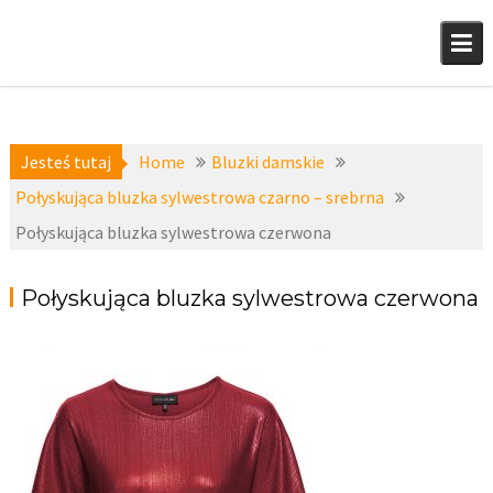
Skip
to
content
Jesteś tutaj
Home
Bluzki damskie
Połyskująca bluzka sylwestrowa czarno – srebrna
Połyskująca bluzka sylwestrowa czerwona
Połyskująca bluzka sylwestrowa czerwona