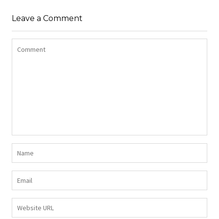
Z DŁUGIMI BOKAMI I
SUKIENKA Z
CEKINAMI CZARNY
Leave a Comment
DŻERSEJU PLUS SIZE