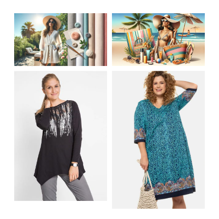
JAK STYLOWO
LETNIA MODA
PRZETRWAĆ UPALNE
PLAŻOWA: STROJE
DNI: NAJLEPSZE
KĄPIELOWE I
MATERIAŁY I KROJE
AKCESORIA, KTÓRE
NA LATO
MUSISZ MIEĆ
SHIRT BAWEŁNIANY