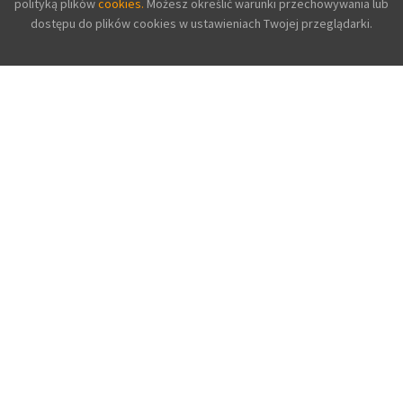
polityką plików
cookies.
Możesz określić warunki przechowywania lub
dostępu do plików cookies w ustawieniach Twojej przeglądarki.