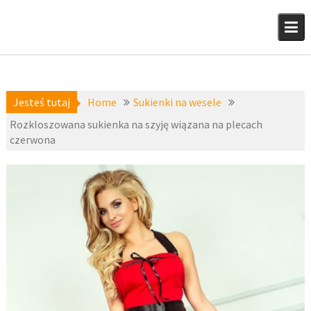
Skip
to
content
Jesteś tutaj
Home
Sukienki na wesele
Rozkloszowana sukienka na szyję wiązana na plecach
czerwona
Sukienki
20 czerwca
na wesele
,
2016
Sukienki
wizytowe
,
z-
fashion4u.pl
numoco
,
zzmeg