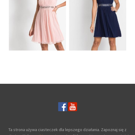
UROCZA SUKIENKA
ZAKŁADANA NA
UROCZA SUKIENKA
SZYJĘ
ZAKŁADANA NA
JASNORÓŻOWA
SZYJĘ GRANATOWA
Ta strona używa ciasteczek dla lepszego działania. Zapoznaj się z