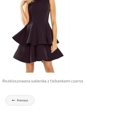
Rozkloszowana sukienka z falbankami czarna
Nawigacja
Previous
wpisu