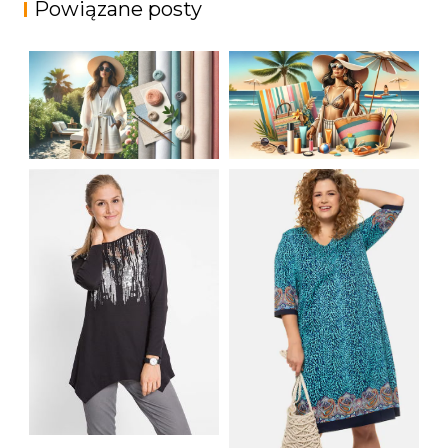
Powiązane posty
JAK STYLOWO
LETNIA MODA
PRZETRWAĆ UPALNE
PLAŻOWA: STROJE
DNI: NAJLEPSZE
KĄPIELOWE I
MATERIAŁY I KROJE
AKCESORIA, KTÓRE
NA LATO
MUSISZ MIEĆ