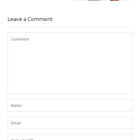
SHIRT BAWEŁNIANY
Z DŁUGIMI BOKAMI I
SUKIENKA Z
CEKINAMI CZARNY
Leave a Comment
DŻERSEJU PLUS SIZE