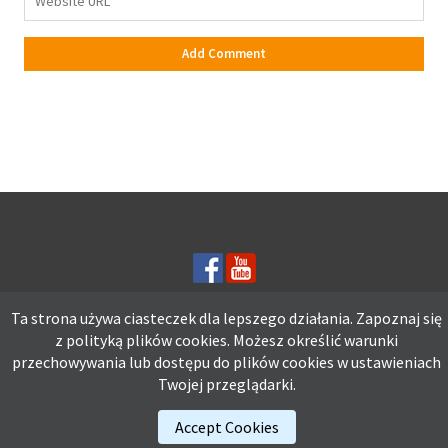
Ta strona używa ciasteczek dla lepszego działania. Zapoznaj się
z polityką plików
cookies.
Możesz określić warunki
Ta strona używa ciasteczek dla lepszego działania. Zapoznaj się z
przechowywania lub dostępu do plików cookies w ustawieniach
polityką plików
cookies.
Możesz określić warunki przechowywania lub
Twojej przeglądarki.
dostępu do plików cookies w ustawieniach Twojej przeglądarki.
Accept Cookies