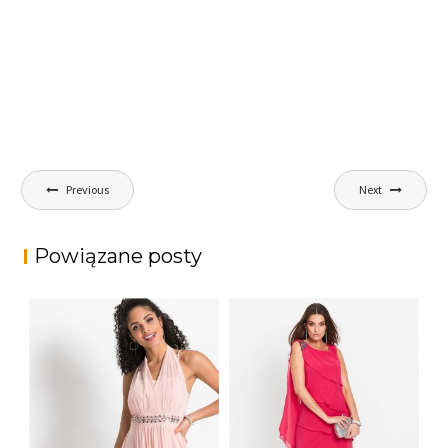
Nawigacja
Previous
Next
wpisu
Powiązane posty