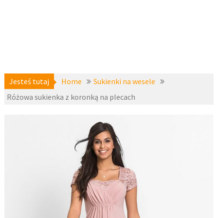
Jesteś tutaj
Home
Sukienki na wesele
Różowa sukienka z koronką na plecach
Sukienki
27 lutego
koktajlowe
,
2017
Sukienki na
wesele
,
z-
fashion4u.pl
bodyflirt
,
zzbopx