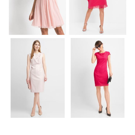
UROCZA SUKIENKA
ELEGANCKA
ZAKŁADANA NA
RÓŻOWA SUKIENKA
SZYJĘ
SZYFONOWA
JASNORÓŻOWA
PREMIUM
ELEGANCKA
PROSTA MALINOWA
JASNORÓŻOWA
SUKIENKA Z
SUKIENKA Z
KOKARDĄ NA