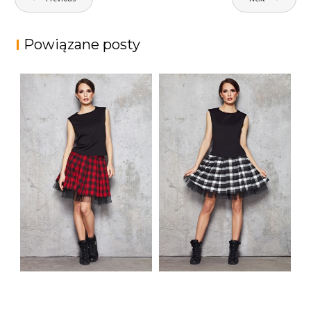
wpisu
Powiązane posty
MŁODZIEŻOWA
SPÓDNICA M035
CZERWONO CZARNA
SPÓDNICA KRATA