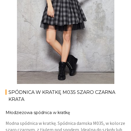
SPÓDNICA W KRATKĘ M035 SZARO CZARNA
KRATA
Młodzieżowa spódnica w kratkę
Modna spódnica w kratkę. Spódnica damska M035, w kolorze
szaro czarnym, z tiulem pod spodem. Idealna do szkoły lub