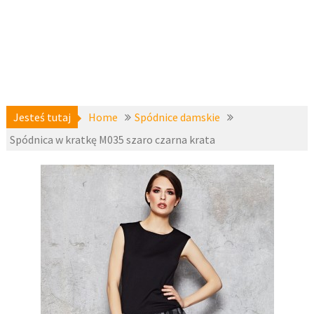
Jesteś tutaj
Home
Spódnice damskie
Spódnica w kratkę M035 szaro czarna krata
15 maja
Spódnice
2017
damskie
,
zznai
fashion4u.
pl