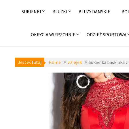
Skip
to
SUKIENKI
BLUZKI
BLUZY DAMSKIE
BO
content
OKRYCIA WIERZCHNIE
ODZIEŻ SPORTOWA
Jesteś tutaj
Home
zzlejek
Sukienka baskinka z
a-niedostepne
,
zzlejek