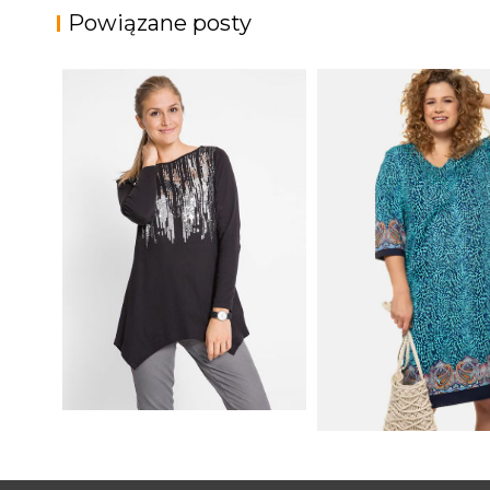
Powiązane posty
SHIRT BAWEŁNIANY Z
DŁUGIMI BOKAMI I
SUKIENKA Z DŻER
CEKINAMI CZARNY