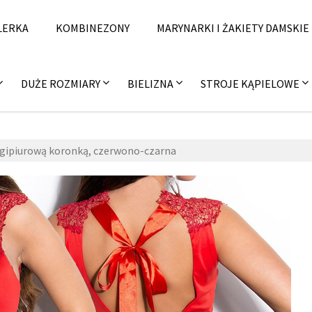
LERKA
KOMBINEZONY
MARYNARKI I ŻAKIETY DAMSKIE
DUŻE ROZMIARY
BIELIZNA
STROJE KĄPIELOWE
 gipiurową koronką, czerwono-czarna
29 kwietnia 2015
fashion4u.pl