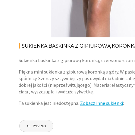
SUKIENKA BASKINKA Z GIPIUROWĄ KORON
Sukienka baskinka z gipiurową koronką, czerwono-czarn
Piękna mini sukienka z gipiurową koronką u góry. W pasi
spódnicy. Szerszy sztywniejszy pas uwydatnia ładnie tali
dobrej jakości (nieprześwitującego). Materiał elastyczny
ciała , wyszczupla i wydłuża sylwetkę.
Ta sukienka jest niedostępna.
Zobacz inne sukienki
:
Nawigacja
Previous
wpisu