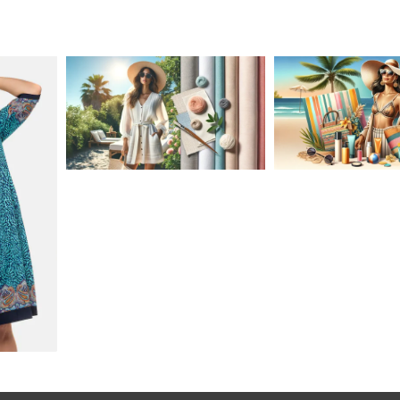
JAK STYLOWO
PRZETRWAĆ UPALNE
LETNIA MODA P
DNI: NAJLEPSZE
STROJE KĄPIEL
MATERIAŁY I KROJE NA
AKCESORIA, KT
LATO
MUSISZ MIEĆ
SEJU