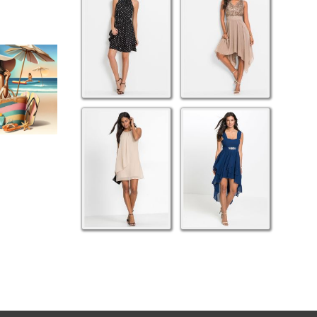
LAŻOWA:
OWE I
ÓRE