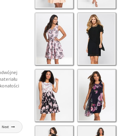
podwójnej
materiału
skonałości
Next