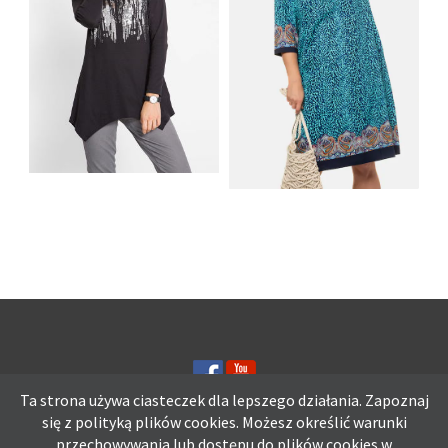
SHIRT BAWEŁNIANY
Z DŁUGIMI BOKAMI I
SUKIENKA Z
CEKINAMI CZARNY
DŻERSEJU PLUS SIZE
Ta strona używa ciasteczek dla lepszego działania. Zapoznaj
się z polityką plików
cookies.
Możesz określić warunki
przechowywania lub dostępu do plików cookies w