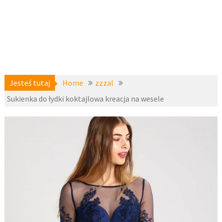
Jesteś tutaj
Home
zzzal
Sukienka do łydki koktajlowa kreacja na wesele
a-
30
niedostepne
,
listopada 2016
zzzal
fashion4u.pl