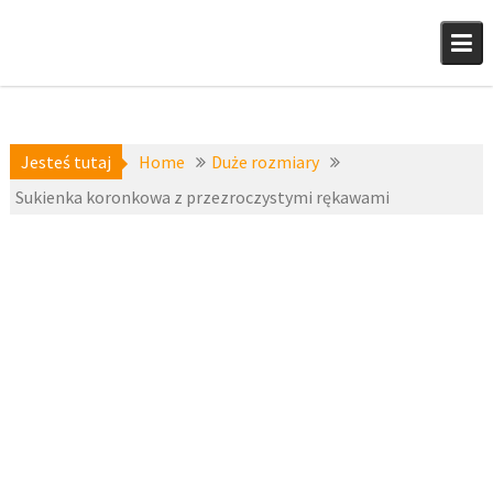
Skip
to
content
Jesteś tutaj
Home
Duże rozmiary
Sukienka koronkowa z przezroczystymi rękawami