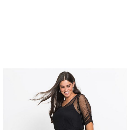
Duże
15 września
rozmiary
,
2018
Sukienki plus
size
,
zzbopx
fashion4u.pl