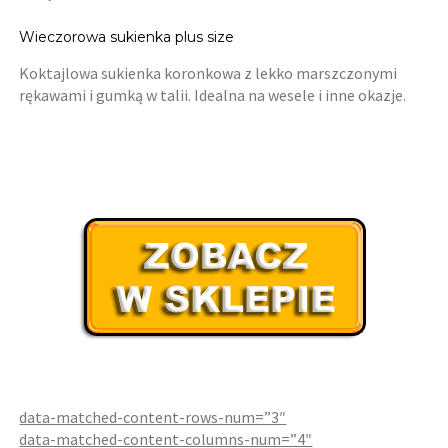
Wieczorowa sukienka plus size
Koktajlowa sukienka koronkowa z lekko marszczonymi
rękawami i gumką w talii. Idealna na wesele i inne okazje.
data-matched-content-rows-num=”3″
data-matched-content-columns-num=”4″