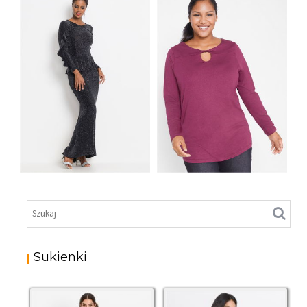
Z KONTRASTOWYMI
MOTYWEM
PASKAMI
PŁATKÓW ŚNIEGU
DŁUGA SUKIENKA
SHIRT Z WISKOZY Z
WIECZOROWA Z
DŁUGIM RĘKAWEM I
POŁYSKIEM
DRAPOWANEM
Sukienki