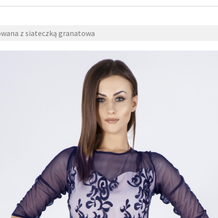
owana z siateczką granatowa
a-
16 grudnia
niedostepne
,
2016
zzjesmo
fashion4u.p