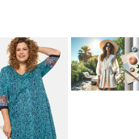
JAK STYLOWO PRZETRW
UPALNE DNI: NAJLEPSZE
MATERIAŁY I KROJE NA L