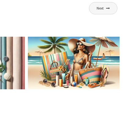
Next
AĆ
LETNIA MODA PLAŻOWA: STROJE
KĄPIELOWE I AKCESORIA, KTÓRE
ATO
MUSISZ MIEĆ