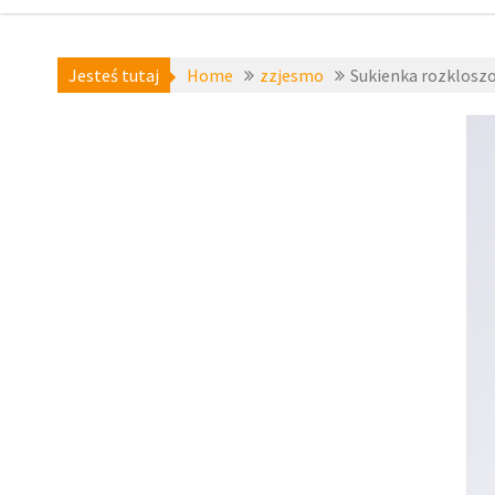
Jesteś tutaj
Home
zzjesmo
Sukienka rozklosz