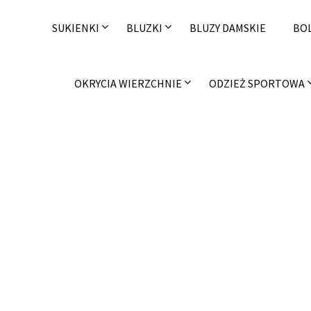
Skip
to
SUKIENKI
BLUZKI
BLUZY DAMSKIE
BO
content
OKRYCIA WIERZCHNIE
ODZIEŻ SPORTOWA