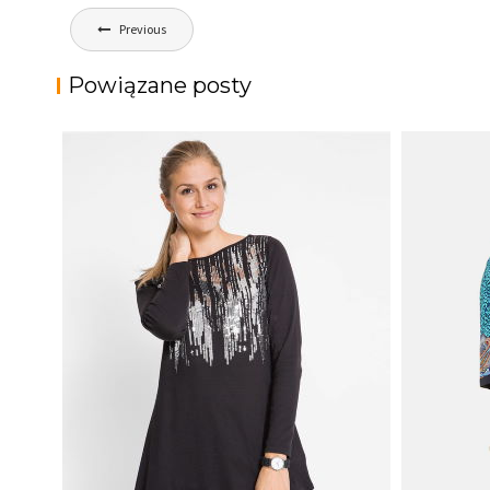
Nawigacja
Previous
wpisu
Powiązane posty