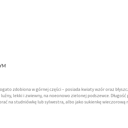
YM
ogato zdobiona w górnej części – posiada kwiaty wzór oraz błyszc
Dół luźny, lekki i zwiewny, na noeonowo zielonej podszewce. Długość
brać na studniówkę lub sylwestra, albo jako sukienkę wieczorową 