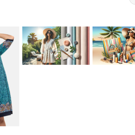
JAK STYLOWO
PRZETRWAĆ UPALNE
LETNIA MODA P
DNI: NAJLEPSZE
STROJE KĄPIEL
MATERIAŁY I KROJE NA
AKCESORIA, KT
LATO
MUSISZ MIEĆ