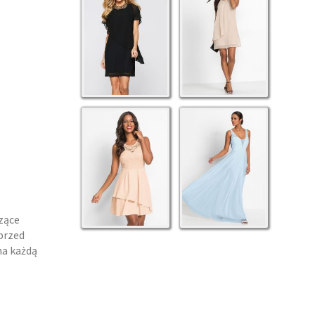
zące
 przed
na każdą