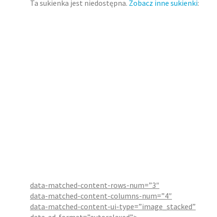
Ta sukienka jest niedostępna.
Zobacz inne sukienki
:
data-matched-content-rows-num=”3″
data-matched-content-columns-num=”4″
data-matched-content-ui-type=”image_stacked”