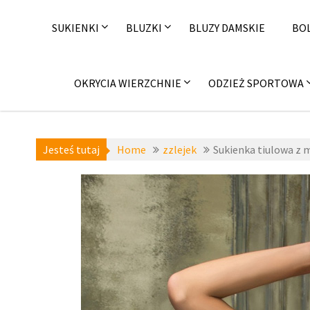
Skip
to
SUKIENKI
BLUZKI
BLUZY DAMSKIE
BO
content
OKRYCIA WIERZCHNIE
ODZIEŻ SPORTOWA
Jesteś tutaj
Home
zzlejek
Sukienka tiulowa 
a-niedostepne
,
zzlejek