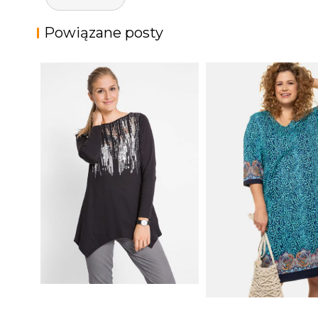
wpisu
Powiązane posty
SHIRT BAWEŁNIANY Z
DŁUGIMI BOKAMI I