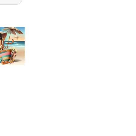
LAŻOWA:
OWE I
ÓRE