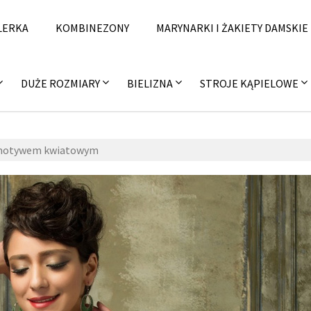
LERKA
KOMBINEZONY
MARYNARKI I ŻAKIETY DAMSKIE
DUŻE ROZMIARY
BIELIZNA
STROJE KĄPIELOWE
z motywem kwiatowym
9 marca 2017
fashion4u.pl