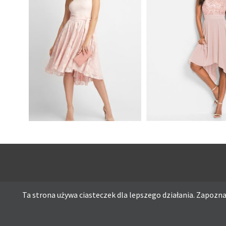
ROZKLOSZOWANA
JASNO RÓŻOWA
SUKIENKA WIĄZANA W
SUKIENKA WIEC
PASIE
Z CEKINAMI RÓŻ
Ta strona używa ciasteczek dla lepszego działania. Zapoznaj
Ta strona używa ciasteczek dla lepszego działania. Zapoznaj s