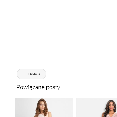
Nawigacja
Previous
wpisu
Powiązane posty