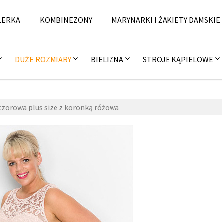
LERKA
KOMBINEZONY
MARYNARKI I ŻAKIETY DAMSKIE
DUŻE ROZMIARY
BIELIZNA
STROJE KĄPIELOWE
czorowa plus size z koronką różowa
15
września 2018
fashion4u.pl