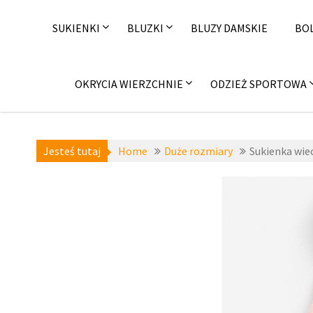
Skip
to
SUKIENKI
BLUZKI
BLUZY DAMSKIE
BO
content
OKRYCIA WIERZCHNIE
ODZIEŻ SPORTOWA
Jesteś tutaj
Home
Duże rozmiary
Sukienka wie
Duże
rozmiary
,
Sukienki
plus size
,
zzbopx