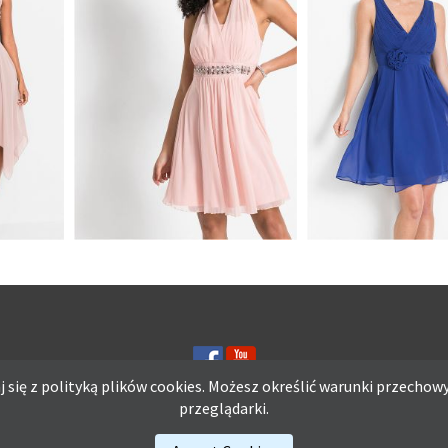
UROCZA SUKIENKA
ZOROWA
ZAKŁADANA NA SZYJĘ
SUKIENKA Z K
OWA
JASNORÓŻOWA
APLIKACJĄ NIEB
 się z polityką plików
cookies.
Możesz określić warunki przechowy
przeglądarki.
ię z polityką plików
cookies.
Możesz określić warunki przechowywania lub d