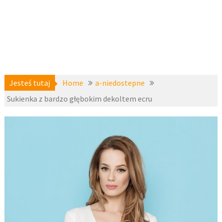
Jesteś tutaj
Home
a-niedostepne
Sukienka z bardzo głębokim dekoltem ecru
a-
13
niedostepne
października
2016
fashion4u.pl