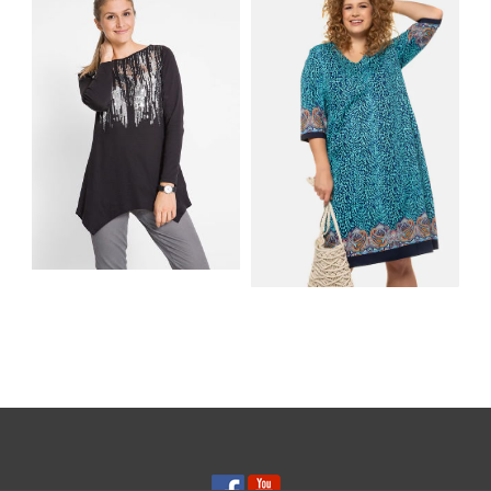
MATERIAŁY I KROJE
AKCESORIA, KTÓRE
NA LATO
MUSISZ MIEĆ
SHIRT BAWEŁNIANY
Z DŁUGIMI BOKAMI I
SUKIENKA Z
CEKINAMI CZARNY
DŻERSEJU PLUS SIZE