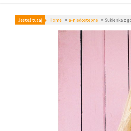
Jesteś tutaj
Home
a-niedostepne
Sukienka z g
a-niedostepne