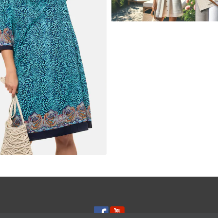
JAK STYLOWO PRZETRW
UPALNE DNI: NAJLEPSZE
MATERIAŁY I KROJE NA L
A Z DŻERSEJU PLUS SIZE