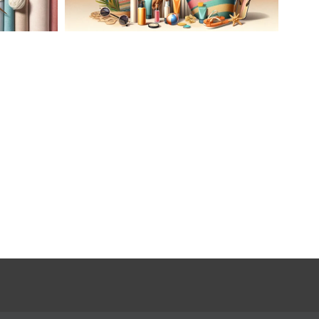
AĆ
LETNIA MODA PLAŻOWA: STROJE
KĄPIELOWE I AKCESORIA, KTÓRE
ATO
MUSISZ MIEĆ