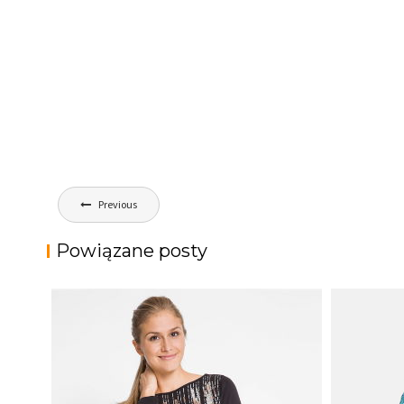
Nawigacja
Previous
wpisu
Powiązane posty