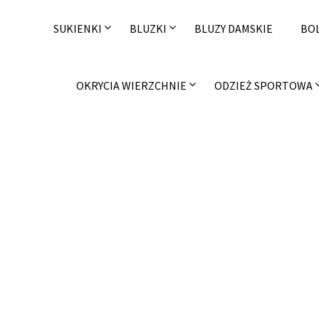
Skip
to
SUKIENKI
BLUZKI
BLUZY DAMSKIE
BO
content
OKRYCIA WIERZCHNIE
ODZIEŻ SPORTOWA