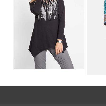
SHIRT BAWEŁNIANY Z DŁUGIMI
BOKAMI I CEKINAMI CZARNY
SUKIENK