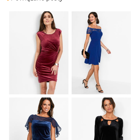
AKSAMITNA
SUKIENKA
KOKTAJLOWA
WIECZOROWA
SUKIENKA ODKRYTE
CZERWONA
RAMIONA NIEBIESKA