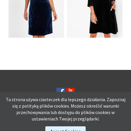
AKSAMITNA
SUKIENKA
AKSAMITNA
MOTYLKOWE
SUKIENKA Z
RĘKAWY NIEBIESKA
WYCIĘCIAMI CZARNA
Ta strona używa ciasteczek dla lepszego działania. Zapoznaj
się z polityką plików
cookies.
Możesz określić warunki
przechowywania lub dostępu do plików cookies w
Ta strona używa ciasteczek dla lepszego działania. Zapoznaj się z
ustawieniach Twojej przeglądarki.
polityką plików
cookies.
Możesz określić warunki przechowywania lub
dostępu do plików cookies w ustawieniach Twojej przeglądarki.