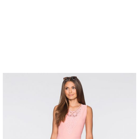
Sukienki
10 maja
koktajlowe
,
2017
Sukienki na
co dzień
,
z-
fashion4u.pl
bodyflirt
,
zzbopx