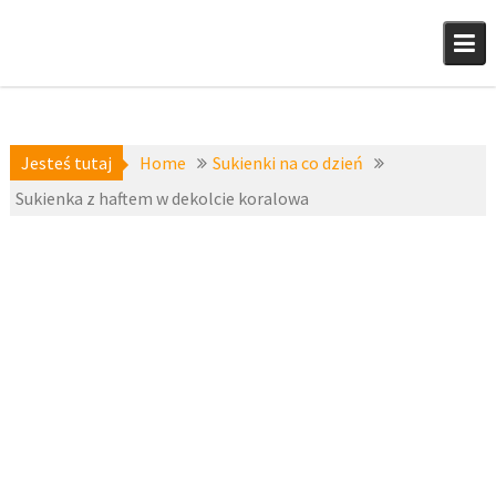
Skip
to
content
Jesteś tutaj
Home
Sukienki na co dzień
Sukienka z haftem w dekolcie koralowa