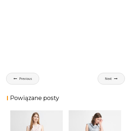
Nawigacja
Previous
Next
wpisu
Powiązane posty