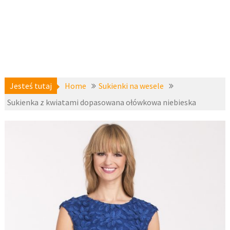
Jesteś tutaj
Home
Sukienki na wesele
Sukienka z kwiatami dopasowana ołówkowa niebieska
Sukienki
21
do pracy
,
listopada 2016
Sukienki na
wesele
,
fashion4u.pl
Sukienki
wizytowe
,
zzmori