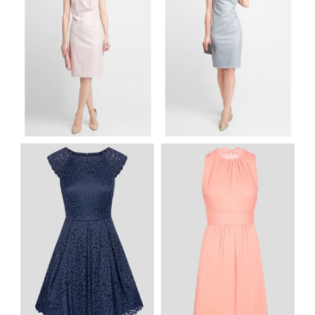
ELEGANCKA
ELEGANCKA
JASNORÓŻOWA
SZARONIEBIESKA
SUKIENKA Z
SUKIENKA Z
DEKOLTEM WODA
DEKOLTEM WODA