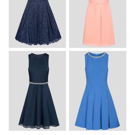
ROZKLOSZOWANA
SUKIENKA Z
ZWIEWNA SUKIENKA
KORONKI KRÓTKI
NA SZYJĘ WIĄZANA
RĘKAW GRANATOWA
ROZKLOSZOWANA
GRANATOWA
ROZKLOSZOWANA