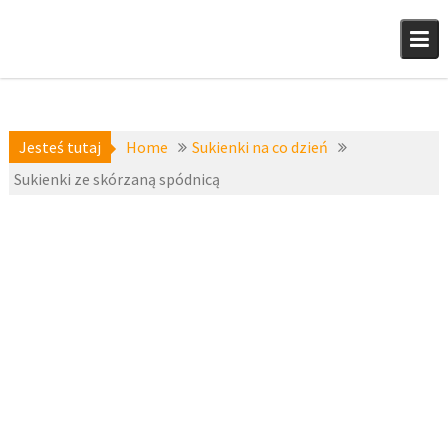
Skip
to
content
Jesteś tutaj
Home
Sukienki na co dzień
Sukienki ze skórzaną spódnicą