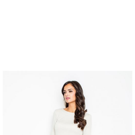
Sukienki
27
koktajlowe
,
listopada 2016
Sukienki na
co dzień
,
z-
fashion4u.pl
figl
,
zzoli