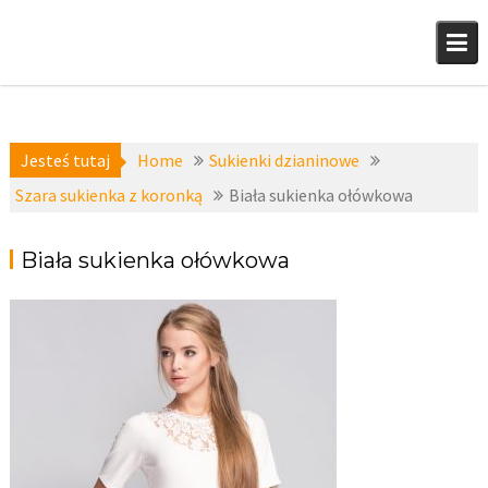
Skip
to
content
Jesteś tutaj
Home
Sukienki dzianinowe
Szara sukienka z koronką
Biała sukienka ołówkowa
Biała sukienka ołówkowa