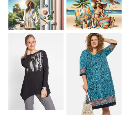
JAK STYLOWO
LETNIA MODA
PRZETRWAĆ UPALNE
PLAŻOWA: STROJE
DNI: NAJLEPSZE
KĄPIELOWE I
MATERIAŁY I KROJE
AKCESORIA, KTÓRE
NA LATO
MUSISZ MIEĆ
SHIRT BAWEŁNIANY
Z DŁUGIMI BOKAMI I
SUKIENKA Z
CEKINAMI CZARNY