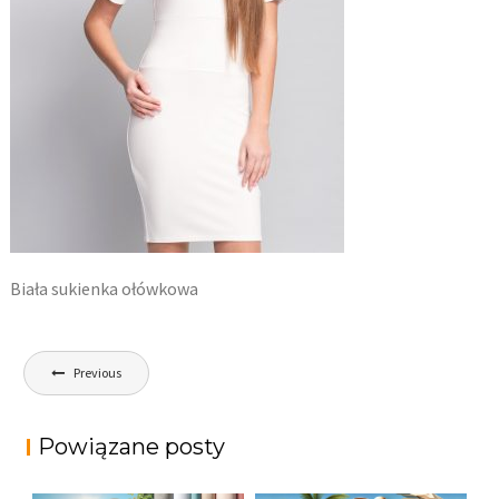
Biała sukienka ołówkowa
Nawigacja
Previous
wpisu
Powiązane posty