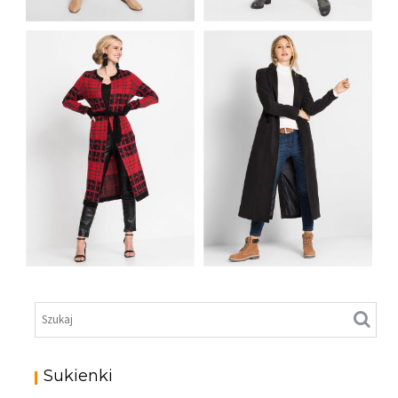
DŁUGI PŁASZCZ
DŁUGI PŁASZCZ
DAMSKI BRĄZOWY Z
DAMSKI SZARY Z
KIESZENIAMI
KIESZENIAMI
PŁASZCZ
DZIANINOWY
DŁUGI PŁASZCZ
DAMSKI DŁUGI
DAMSKI CZARNY Z
CZERWONY
KIESZENIAMI
Sukienki