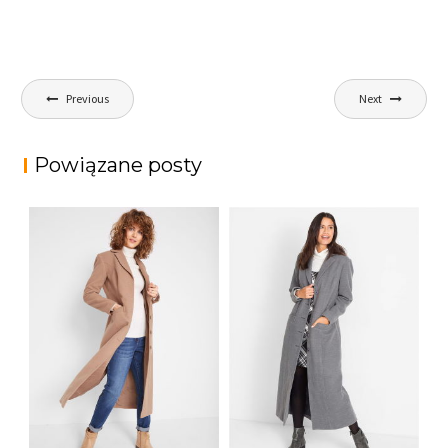
Nawigacja
Previous
Next
wpisu
Powiązane posty