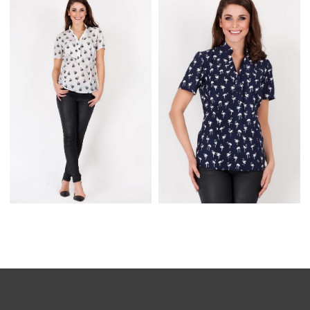
ELEGANCKA
GRANATOWA BLUZKA
ELEGANCKA BIAŁA
KOSZULOWA ZE
BLUZKA KOSZULOWA
STÓJKĄ
ZE STÓJKĄ
KOSZULOWA BLUZKA
KOSZULOWA BLUZKA
GRANATOWA Z
ECRU Z NADRUKIEM
NADRUKIEM
TOREBEK
FLAMINGÓW