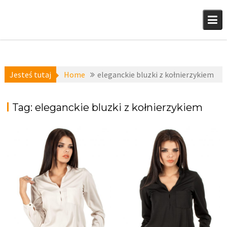
Skip
to
content
Jesteś tutaj
Home
eleganckie bluzki z kołnierzykiem
Tag:
eleganckie bluzki z kołnierzykiem