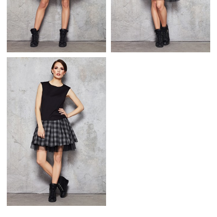
MŁODZIEŻOWA
SPÓDNICA M035
SPÓDNICA KRATA
CZERWONO CZARNA
BIAŁO CZARNA M035
KRATA