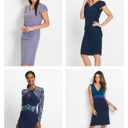
SUKIENKA ELEGANCKA
KORONKOWYMI
KREMOWA
RĘKAWAMI
GRANATOWA
FIOLETOWA SUKIENKA
SUKIENKA Z
Z KAMIENIAMI W
KAMIENIAMI W
DEKOLCIE
DEKOLCIE