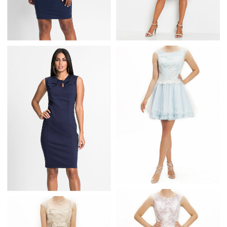
ELEGANCKA SUKIENKA
ELEGANCKA SUKIENKA
Z KORONKĄ W
KOPERTOWA
RĘKAWACH I TALII
GRANATOWA
NIEBIESKA SUKIENKA Z
TIULEM NA
OŁÓWKOWA SUKIENKA
STUDNIÓWKĘ I
NA WESELE