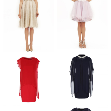
WESELE
GRANATOWA
RÓŻOWA SUKIENKA Z
TIULEM NA WESELE I
BEŻOWA SUKIENKA W
STUDNIÓWKĘ
GROSZKI Z KOKARDKĄ