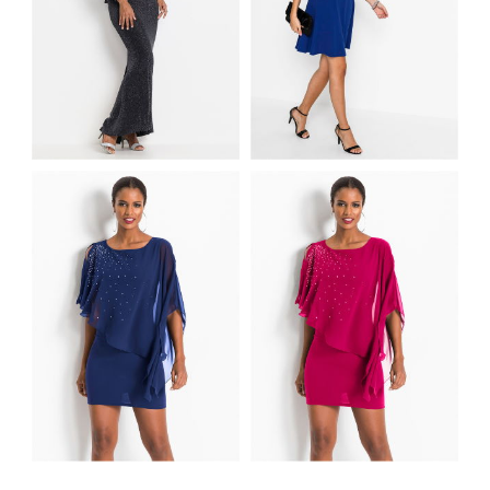
DŁUGA SUKIENKA
KOKTAJLOWA
WIECZOROWA Z
SUKIENKA ODKRYTE
POŁYSKIEM
RAMIONA NIEBIESKA
MINI SUKIENKA
MINI SUKIENKA
WIECZOROWA
WIECZOROWA