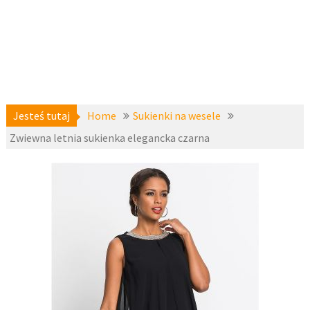
Jesteś tutaj
Home
Sukienki na wesele
Zwiewna letnia sukienka elegancka czarna
1 maja
Sukienki
2019
koktajlo
we
,
fashion4u.
Sukienki
pl
na
wesele
,
zzbopx