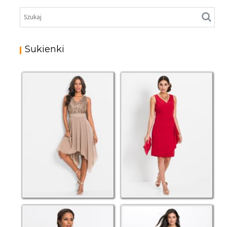
POŁYSKUJĄCA
POŁYSKUJĄCA
NIEBIESKA
CZERWONA
Sukienki