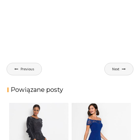
Nawigacja
Previous
Next
wpisu
Powiązane posty