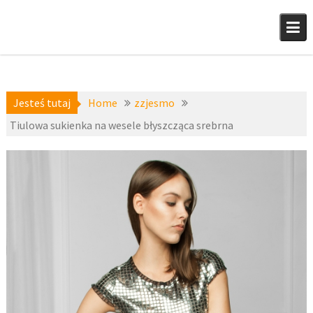
Skip
to
content
Jesteś tutaj
Home
zzjesmo
Tiulowa sukienka na wesele błyszcząca srebrna
a-
3 lutego
niedostepne
,
2016
zzjesmo
fashion4u.pl