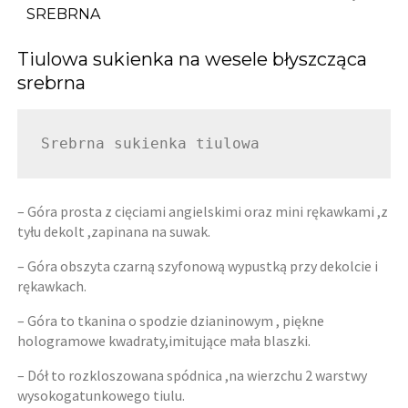
SREBRNA
Tiulowa sukienka na wesele błyszcząca
srebrna
Srebrna sukienka tiulowa
– Góra prosta z cięciami angielskimi oraz mini rękawkami ,z
tyłu dekolt ,zapinana na suwak.
– Góra obszyta czarną szyfonową wypustką przy dekolcie i
rękawkach.
– Góra to tkanina o spodzie dzianinowym , piękne
hologramowe kwadraty,imitujące mała blaszki.
– Dół to rozkloszowana spódnica ,na wierzchu 2 warstwy
wysokogatunkowego tiulu.