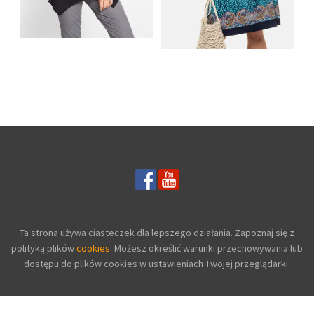
SHIRT BAWEŁNIANY
Z DŁUGIMI BOKAMI I
SUKIENKA Z
CEKINAMI CZARNY
DŻERSEJU PLUS SIZE
Ta strona używa ciasteczek dla lepszego działania. Zapoznaj się z
polityką plików
cookies.
Możesz określić warunki przechowywania lub
dostępu do plików cookies w ustawieniach Twojej przeglądarki.