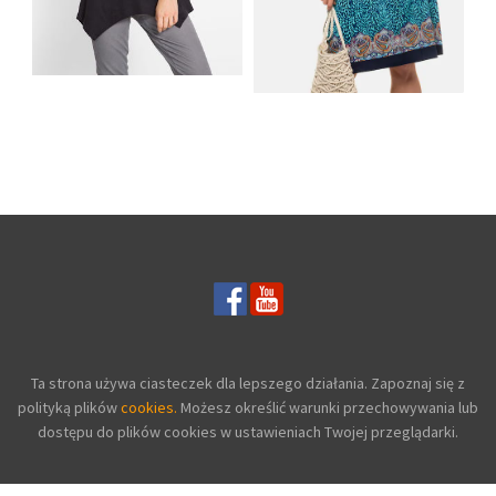
SHIRT BAWEŁNIANY
Z DŁUGIMI BOKAMI I
SUKIENKA Z
CEKINAMI CZARNY
DŻERSEJU PLUS SIZE
Ta strona używa ciasteczek dla lepszego działania. Zapoznaj się z
polityką plików
cookies.
Możesz określić warunki przechowywania lub
dostępu do plików cookies w ustawieniach Twojej przeglądarki.