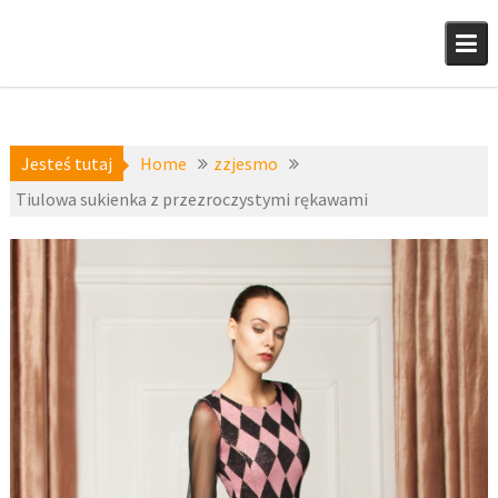
Skip
to
content
Jesteś tutaj
Home
zzjesmo
Tiulowa sukienka z przezroczystymi rękawami
a-
2 lutego
niedostepne
,
2016
zzjesmo
fashion4u.pl