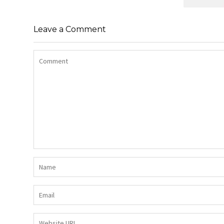
SHIRT BAWEŁNIANY Z DŁUGIMI
BOKAMI I CEKINAMI CZARNY
Leave a Comment
SUKIENK