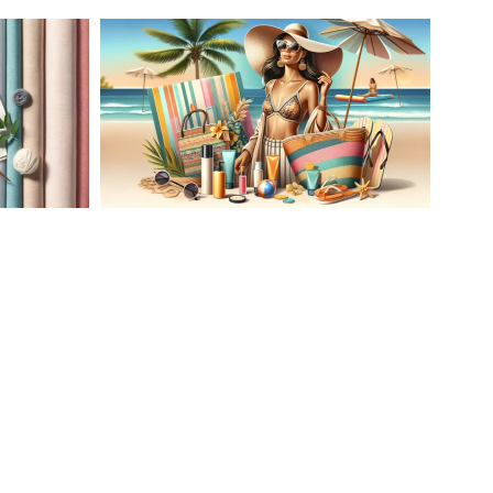
AĆ
LETNIA MODA PLAŻOWA: STROJE
KĄPIELOWE I AKCESORIA, KTÓRE
ATO
MUSISZ MIEĆ