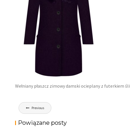
Wełniany płaszcz zimowy damski ocieplany z futerkiem ś
Nawigacja
Previous
wpisu
Powiązane posty