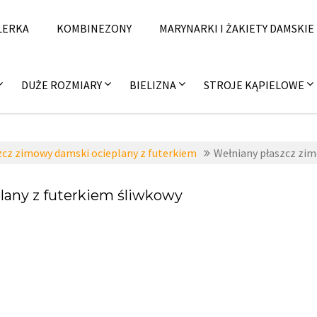
LERKA
KOMBINEZONY
MARYNARKI I ŻAKIETY DAMSKIE
DUŻE ROZMIARY
BIELIZNA
STROJE KĄPIELOWE
zcz zimowy damski ocieplany z futerkiem
Wełniany płaszcz zim
lany z futerkiem śliwkowy