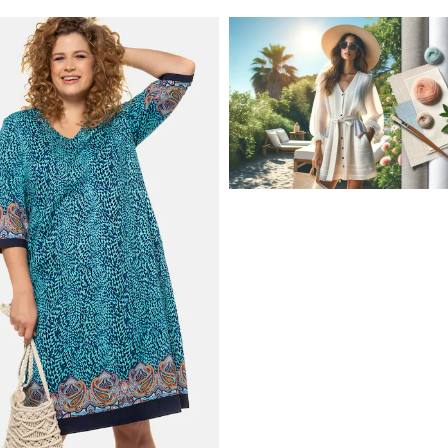
JAK STYLOWO PRZETRW
UPALNE DNI: NAJLEPSZE
MATERIAŁY I KROJE NA L