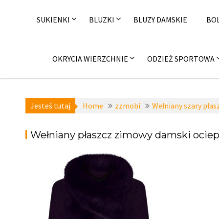
Skip
to
SUKIENKI
BLUZKI
BLUZY DAMSKIE
BO
content
OKRYCIA WIERZCHNIE
ODZIEŻ SPORTOWA
Jesteś tutaj
Home
zzmobi
Wełniany szary płas
Wełniany płaszcz zimowy damski ociep