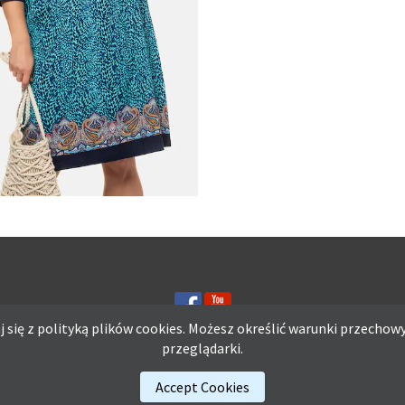
MATERIAŁY I KROJE NA L
A Z DŻERSEJU PLUS SIZE
 się z polityką plików
cookies.
Możesz określić warunki przechowy
przeglądarki.
ię z polityką plików
cookies.
Możesz określić warunki przechowywania lub d
Accept Cookies