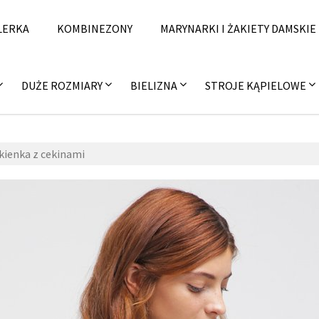
LERKA
KOMBINEZONY
MARYNARKI I ŻAKIETY DAMSKIE
DUŻE ROZMIARY
BIELIZNA
STROJE KĄPIELOWE
kienka z cekinami
zzzal
31
fas