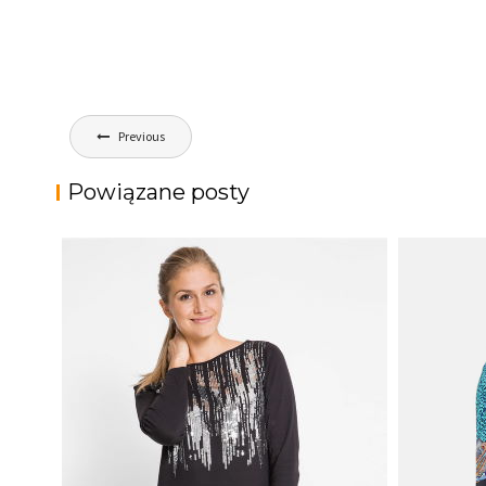
Nawigacja
Previous
wpisu
Powiązane posty