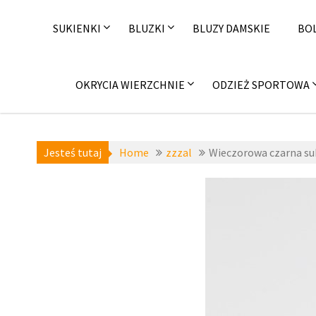
Skip
to
SUKIENKI
BLUZKI
BLUZY DAMSKIE
BO
content
OKRYCIA WIERZCHNIE
ODZIEŻ SPORTOWA
Jesteś tutaj
Home
zzzal
Wieczorowa czarna su
a-niedostepne
,