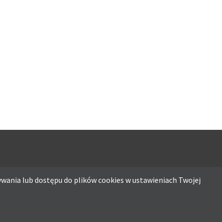
ATO
MUSISZ MIEĆ
wania lub dostępu do plików cookies w ustawieniach Twojej
ostępu do plików cookies w ustawieniach Twojej przeglądarki.