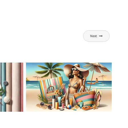
Next
AĆ
LETNIA MODA PLAŻOWA: STROJE
KĄPIELOWE I AKCESORIA, KTÓRE