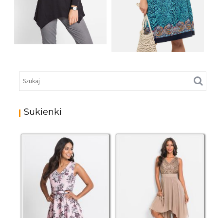
SHIRT BAWEŁNIANY
Z DŁUGIMI BOKAMI I
SUKIENKA Z
CEKINAMI CZARNY
DŻERSEJU PLUS SIZE
Sukienki