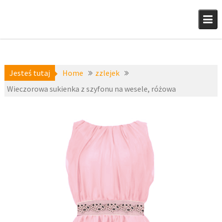
Skip
to
content
Jesteś tutaj
Home
zzlejek
Wieczorowa sukienka z szyfonu na wesele, różowa
a-
28
niedoste
sierpnia
pne
,
2015
zzlejek
fashion4u.
pl