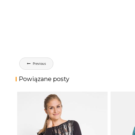
Nawigacja
Previous
wpisu
Powiązane posty