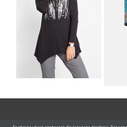
SHIRT BAWEŁNIANY Z DŁUGIMI
BOKAMI I CEKINAMI CZARNY
SUKIENK