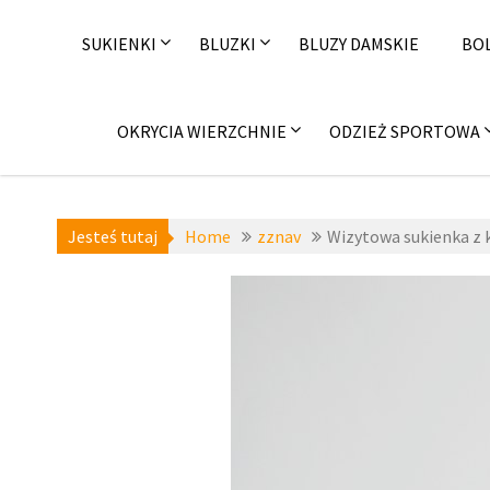
Skip
to
SUKIENKI
BLUZKI
BLUZY DAMSKIE
BO
content
OKRYCIA WIERZCHNIE
ODZIEŻ SPORTOWA
Jesteś tutaj
Home
zznav
Wizytowa sukienka z
a-niedostepne
,
zznav