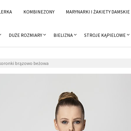
LERKA
KOMBINEZONY
MARYNARKI I ŻAKIETY DAMSKIE
DUŻE ROZMIARY
BIELIZNA
STROJE KĄPIELOWE
 koronki brązowo beżowa