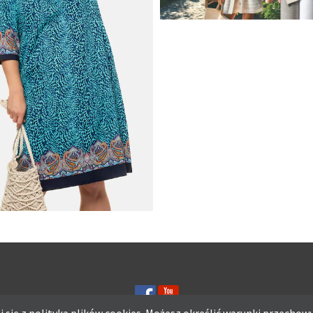
JAK STYLOWO PRZETRW
UPALNE DNI: NAJLEPSZE
MATERIAŁY I KROJE NA L
A Z DŻERSEJU PLUS SIZE