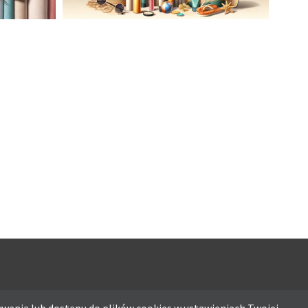
AĆ
LETNIA MODA PLAŻOWA: STROJE
KĄPIELOWE I AKCESORIA, KTÓRE
ATO
MUSISZ MIEĆ