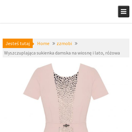
Skip
to
content
Jesteś tutaj
Home
zzmobi
Wyszczuplająca sukienka damska na wiosnę i lato, różowa
a-
23 czerwca
niedostepne
,
2015
zzmobi
fashion4u.pl