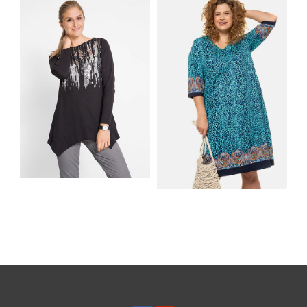
DNI: NAJLEPSZE
KĄPIELOWE I
MATERIAŁY I KROJE
AKCESORIA, KTÓRE
NA LATO
MUSISZ MIEĆ
SHIRT BAWEŁNIANY
Z DŁUGIMI BOKAMI I
SUKIENKA Z
CEKINAMI CZARNY
DŻERSEJU PLUS SIZE