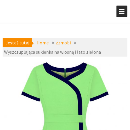
Skip
to
content
Jesteś tutaj
Home
zzmobi
Wyszczuplająca sukienka na wiosnę i lato zielona
a-
17 kwietnia
niedostepne
,
2016
zzmobi
fashion4u.pl