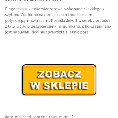
Elegancka sukienka wieczorowa, wykonana z lekkiego z
szyfonu. Zdobiona na ramiączkach i pod biustem
połyskującymi sztrasami. Posiada dekolt w serek z przodu i
z tyłu. Z tyłu przeszycie cienkimi gumkami. Z boku zapinana
jest na suwak. Idealnie sprawdzi się letnią porą.
data-matched-content-rows-num=”3″