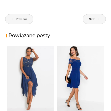
Nawigacja
Previous
Next
wpisu
Powiązane posty