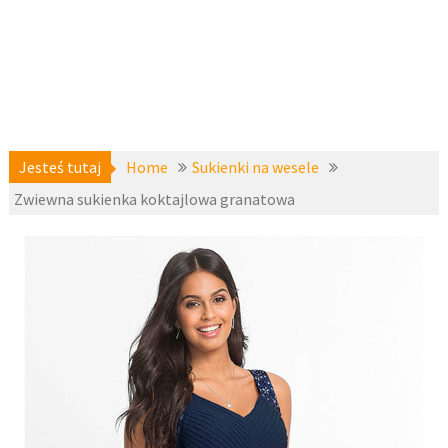
Jesteś tutaj
Home
Sukienki na wesele
Zwiewna sukienka koktajlowa granatowa
Sukienki
11
koktajlowe
,
kwietnia 2019
Sukienki na
wesele
,
fashion4u.pl
zzbopx