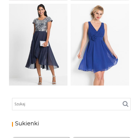
CIEMNONIEBIESKA
KOKTAJLOWA
SUKIENKA Z
SUKIENKA ODKRYTE
APLIKACJĄ
RAMIONA NIEBIESKA
SUKIENKA
WIECZOROWA Z
CEKINAMI
SUKIENKA Z
WYKONANA Z
KWIATOWĄ
SZYFONU
APLIKACJĄ
GRANATOWA
NIEBIESKA
Sukienki