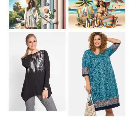
JAK STYLOWO
LETNIA MODA
PRZETRWAĆ UPALNE
PLAŻOWA: STROJE
DNI: NAJLEPSZE
KĄPIELOWE I
MATERIAŁY I KROJE
AKCESORIA, KTÓRE
NA LATO
MUSISZ MIEĆ
SHIRT BAWEŁNIANY
Z DŁUGIMI BOKAMI I
SUKIENKA Z
CEKINAMI CZARNY