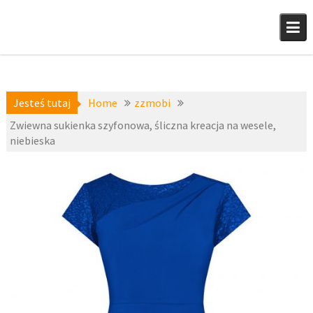
Skip
to
content
Jesteś tutaj
Home
zzmobi
Zwiewna sukienka szyfonowa, śliczna kreacja na wesele,
niebieska
a-
28 sierpnia
niedostepne
,
2015
zzmobi
fashion4u.pl