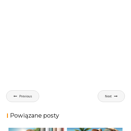
Nawigacja
Previous
Next
wpisu
Powiązane posty