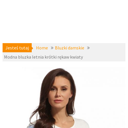
Jesteś tutaj
Home
Bluzki damskie
Modna bluzka letnia krótki rękaw kwiaty
Bluzki
22 maja
damskie
,
2016
Bluzki duże
rozmiary
,
fashion4u.pl
Bluzki i topy
krótki rękaw
,
Duże
rozmiary
,
zzeks