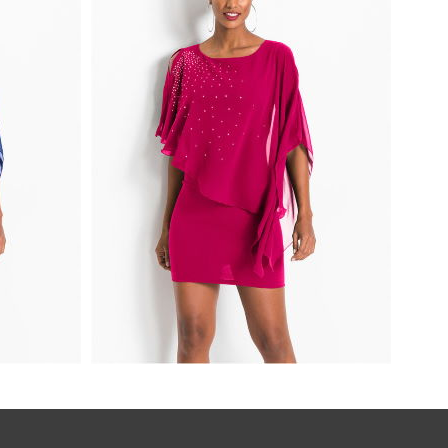
ROWA
MINI SUKIENKA WIECZOROWA
POŁYSKUJĄCA CZERWONA