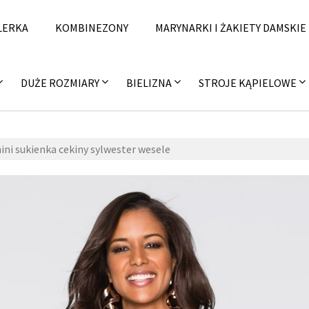
LERKA
KOMBINEZONY
MARYNARKI I ŻAKIETY DAMSKIE
DUŻE ROZMIARY
BIELIZNA
STROJE KĄPIELOWE
ini sukienka cekiny sylwester wesele