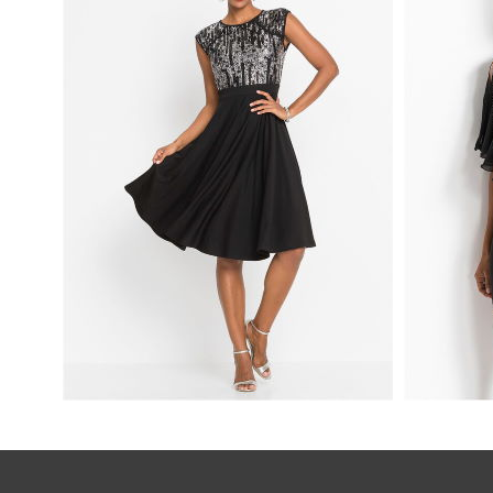
ROZKLOSZOWANA SUKIENKA Z
CEKINAMI W GÓRNEJ CZĘŚCI
MINI SU
CZARNA
POŁYSK