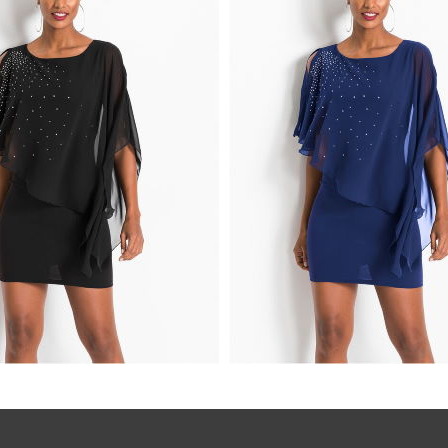
KIENKA WIECZOROWA
MINI SUKIENKA WIECZO
UJĄCA CZARNA
POŁYSKUJĄCA NIEBIESKA