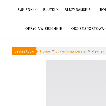
Skip
to
SUKIENKI
BLUZKI
BLUZY DAMSKIE
BO
content
OKRYCIA WIERZCHNIE
ODZIEŻ SPORTOWA
Jesteś tutaj
Home
Sukienki na wesele
Piękna m
Sukienki na sylwestra
,
Sukienki na wesele
,
zzbopx