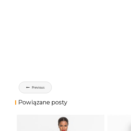
Nawigacja
Previous
wpisu
Powiązane posty