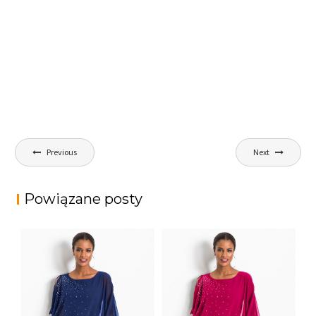
Nawigacja
Previous
Next
wpisu
Powiązane posty