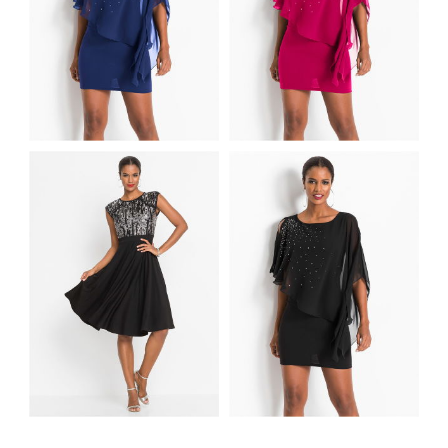
MINI SUKIENKA
MINI SUKIENKA
WIECZOROWA
WIECZOROWA
POŁYSKUJĄCA
POŁYSKUJĄCA
NIEBIESKA
CZERWONA
ROZKLOSZOWANA
MINI SUKIENKA
SUKIENKA Z
WIECZOROWA