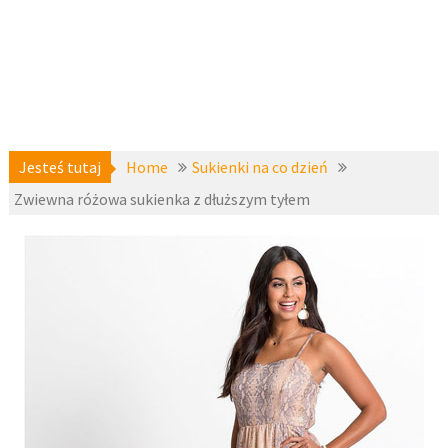
Jesteś tutaj
Home
Sukienki na co dzień
Zwiewna różowa sukienka z dłuższym tyłem
Sukienki
9 kwietnia
koktajlowe
,
2018
Sukienki na
co dzień
,
fashion4u.pl
zzbopx