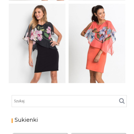
ZAKŁADANA NA
RÓŻOWA SUKIENKA
SZYJĘ
SZYFONOWA
JASNORÓŻOWA
PREMIUM
CZARNA SUKIENKA Z
PIĘKNA SUKIENKA Z
SZYFONOWĄ
SZYFONOWĄ
NARZUTKĄ W
NARZUTKĄ
KWIATY
KORALOWA
Sukienki