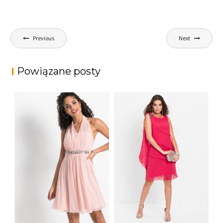
Nawigacja
Previous
Next
wpisu
Powiązane posty
UROCZA SUKIENKA
ELEGANCKA