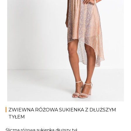
ZWIEWNA RÓŻOWA SUKIENKA Z DŁUŻSZYM
TYŁEM
Śliczna różowa sukienka dłuższy tył