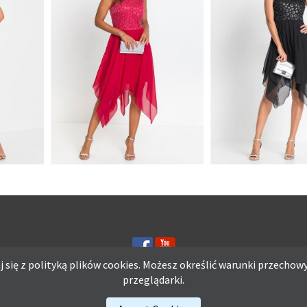
SZYMI
SUKIENKA Z DŁUŻSZYMI
SUKIENKA Z DŁ
JĄ Z
BOKAMI I APLIKACJĄ Z
BOKAMI I APLIK
TOWA
CEKINÓW CZERWONA
CEKINÓW CZAR
 się z polityką plików
cookies.
Możesz określić warunki przechowy
przeglądarki.
ię z polityką plików
cookies.
Możesz określić warunki przechowywania lub d