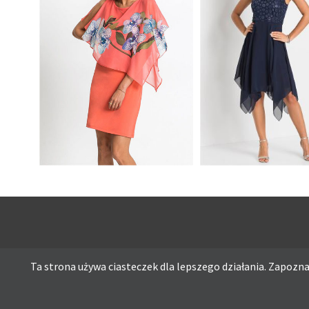
PIĘKNA SUKIENKA Z
SUKIENKA Z DŁUŻ
SZYFONOWĄ NARZUTKĄ
BOKAMI I APLIKAC
KORALOWA
CEKINÓW GRANA
Ta strona używa ciasteczek dla lepszego działania. Zapoznaj
Ta strona używa ciasteczek dla lepszego działania. Zapoznaj s