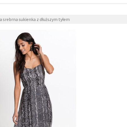
 srebrna sukienka z dłuższym tyłem
9 kwietnia
2018
fashion4u.pl