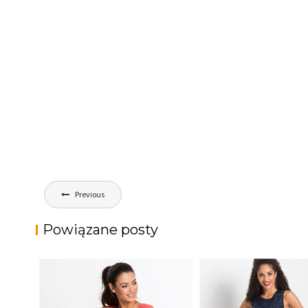
Nawigacja
Previous
wpisu
Powiązane posty