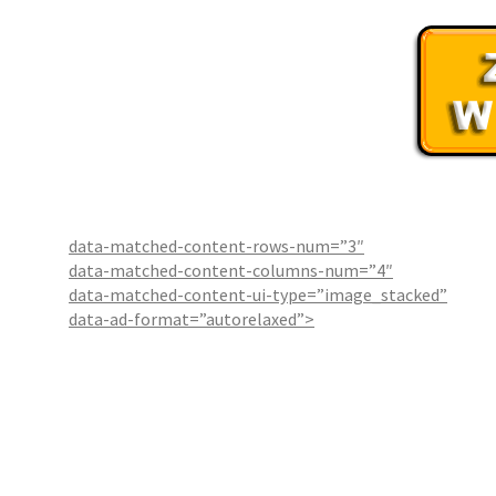
data-matched-content-rows-num=”3″
data-matched-content-columns-num=”4″
data-matched-content-ui-type=”image_stacked”
data-ad-format=”autorelaxed”>