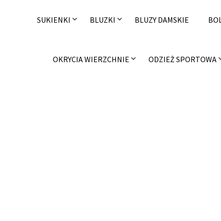
Skip
to
SUKIENKI
BLUZKI
BLUZY DAMSKIE
BO
content
OKRYCIA WIERZCHNIE
ODZIEŻ SPORTOWA