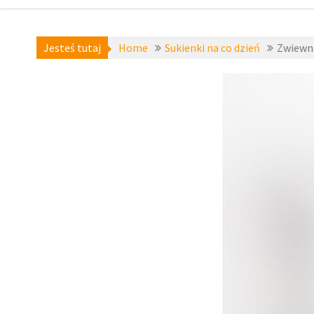
Jesteś tutaj
Home
Sukienki na co dzień
Zwiewna
Sukienki
koktajlowe
,
Sukienki na
co dzień
,
zzbopx