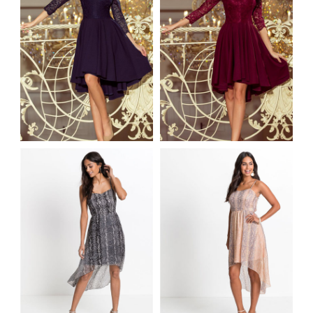
GRANATOWA
BORDOWA
SUKIENKA Z
SUKIENKA Z
DŁUŻSZYM TYŁEM I
DŁUŻSZYM TYŁEM I
KORONKOWYM
KORONKOWYM
DEKOLTEM
DEKOLTEM