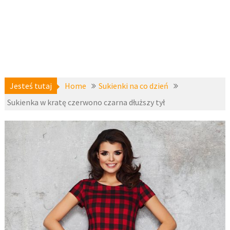
Jesteś tutaj
Home
Sukienki na co dzień
Sukienka w kratę czerwono czarna dłuższy tył
Sukienki
5 lutego
koktajlowe
,
2017
Sukienki na
co dzień
,
fashion4u.pl
zznai