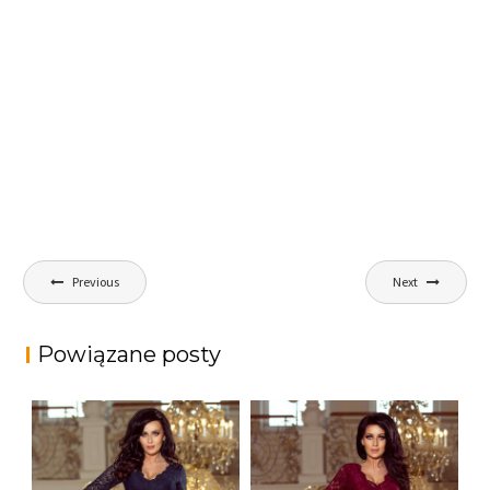
Nawigacja
Previous
Next
wpisu
Powiązane posty